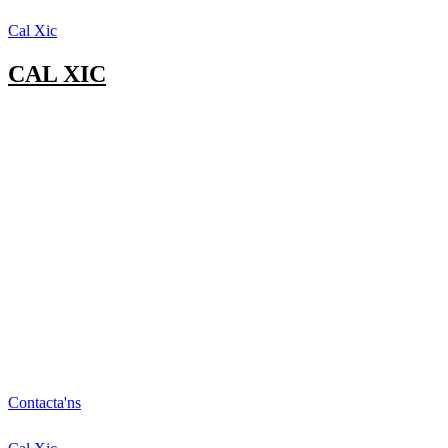
Cal Xic
CAL XIC
Contacta'ns