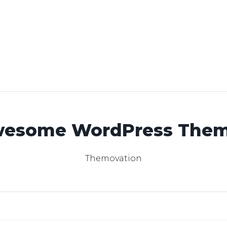
esome WordPress The
Themovation